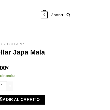
0
Acceder
IO
/
COLLARES
llar Japa Mala
,00
€
xistencias
ar Japa Mala cantidad
ÑADIR AL CARRITO