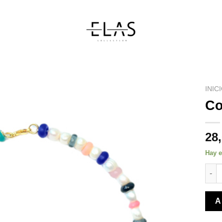
INIC
Co
28
Hay e
Coll
A