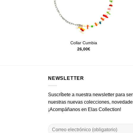
+
ar Faith Azul
Collar Cumbia
25,00
€
26,00
€
NEWSLETTER
Suscríbete a nuestra newsletter para ser
nuestras nuevas colecciones, novedades
¡Acompáñanos en Elas Collection!