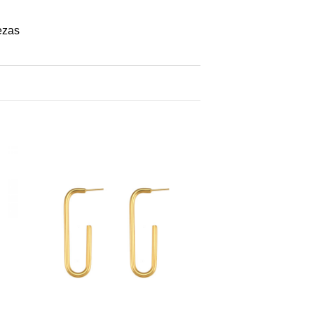
ezas
+