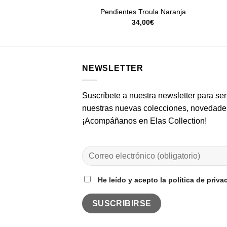
dientes Kai
Pendientes Troula Naranja
29,00
€
34,00
€
NEWSLETTER
Suscríbete a nuestra newsletter para ser
nuestras nuevas colecciones, novedades
¡Acompáñanos en Elas Collection!
He leído y acepto la política de priva