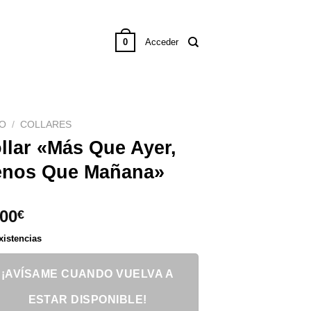
0
Acceder
IO
/
COLLARES
llar «Más Que Ayer,
nos Que Mañana»
,00
€
xistencias
¡AVÍSAME CUANDO VUELVA A
ESTAR DISPONIBLE!