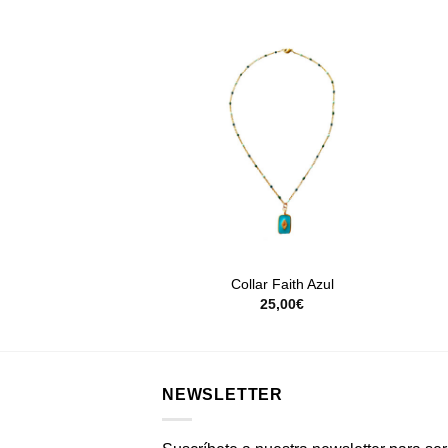
+
lar Cumbia
Collar Faith Azul
26,00
€
25,00
€
NEWSLETTER