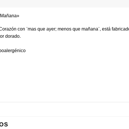
e Mañana»
 Corazón con ¨mas que ayer; menos que mañana¨, está fabricad
or dorado.
ipoalergénico
OS